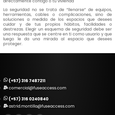
directamente contigo o tu vivienda
La seguridad no se trata de “llenarse” de equipos,
herramientas, cables o complicaciones, sino de
soluciones a medida de los espacios que desees
cuidar y de tus propios hábitos, facilidades o
destrezas. Elegir un esquema de seguridad debe ser
una respuesta que se centre en ti como usuario y que
luego le da una mirada al espacio que desees
proteger.
(+57) 316 7487211
comercial@fuseaccess.com
(+57) 316 0240840
astrid.montilla@fuseaccess.com