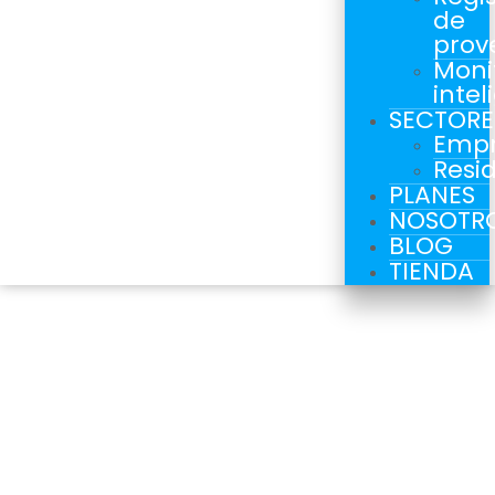
de
prov
Moni
intel
SECTORE
Empr
Resi
PLANES
NOSOTR
BLOG
TIENDA