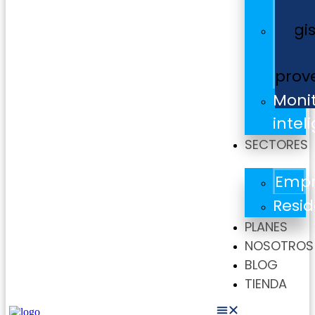
Servi
Regis
de
prov
Moni
intel
SECTORES
Empr
Resid
PLANES
NOSOTROS
BLOG
TIENDA