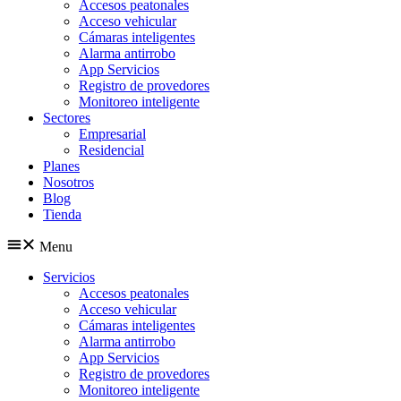
Accesos peatonales
Acceso vehicular
Cámaras inteligentes
Alarma antirrobo
App Servicios
Registro de provedores
Monitoreo inteligente
Sectores
Empresarial
Residencial
Planes
Nosotros
Blog
Tienda
Menu
Servicios
Accesos peatonales
Acceso vehicular
Cámaras inteligentes
Alarma antirrobo
App Servicios
Registro de provedores
Monitoreo inteligente