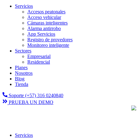
Servicios
Accesos peatonales
Acceso vehicular
Cámaras inteligentes
Alarma antirrobo
App Servicios
Registro de provedores
Monitoreo inteligente
Sectores
Empresarial
Residencial
Planes
Nosotros
Blog
Tienda
Soporte (+57) 316 0240840
PRUEBA UN DEMO
Servicios