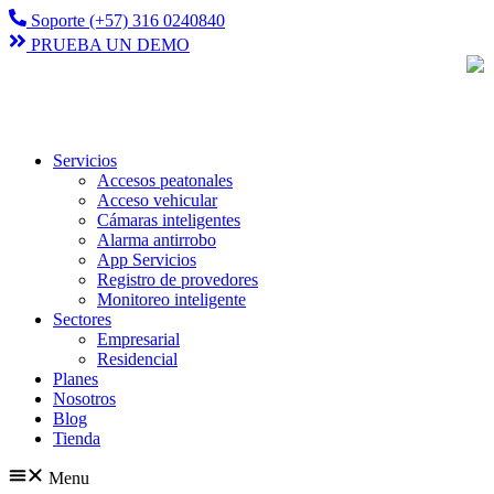
Ir
Soporte (+57) 316 0240840
al
PRUEBA UN DEMO
contenido
Servicios
Accesos peatonales
Acceso vehicular
Cámaras inteligentes
Alarma antirrobo
App Servicios
Registro de provedores
Monitoreo inteligente
Sectores
Empresarial
Residencial
Planes
Nosotros
Blog
Tienda
Menu