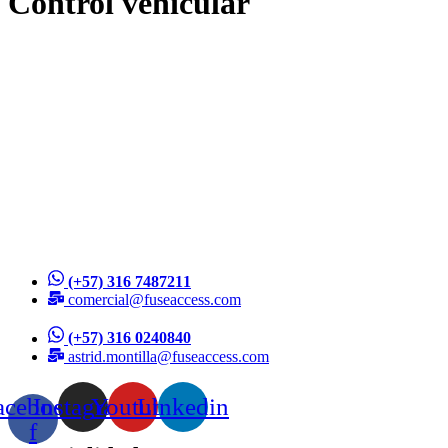
Control vehicular
(+57) 316 7487211
comercial@fuseaccess.com
(+57) 316 0240840
astrid.montilla@fuseaccess.com
acebook-
Instagram
Youtube
Linkedin
f